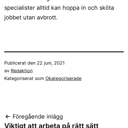
specialister alltid kan hoppa in och sköta
jobbet utan avbrott.
Publicerat den
22 juni, 2021
av
Redaktion
Kategoriserat som
Okategoriserade
Inläggsnavigering
Föregående inlägg
Viktigt att arbeta på rätt sätt