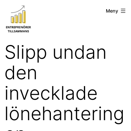
Hoppa
Entreprenörer
Meny
till
tillsammans
innehåll
Slipp undan
den
invecklade
lönehantering