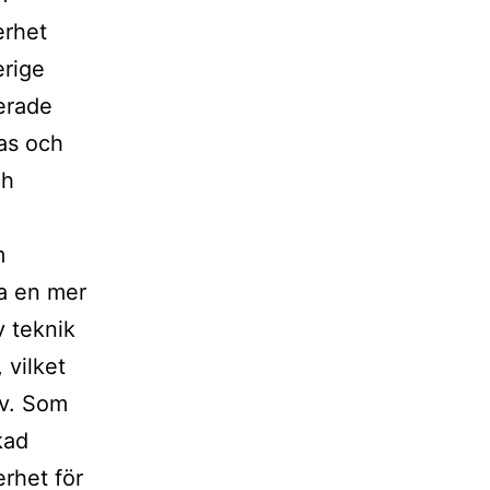
erhet
erige
erade
ras och
ch
m
pa en mer
 teknik
 vilket
ov. Som
kad
erhet för