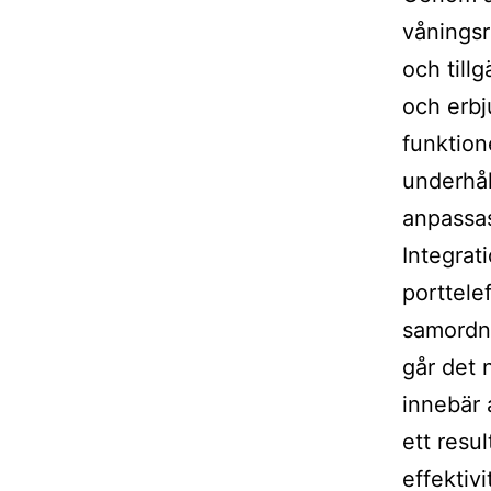
våningsr
och till
och erbj
funktion
underhål
anpassas 
Integrat
porttele
samordn
går det n
innebär 
ett resu
effektiv