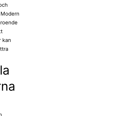
 och
. Modern
eroende
tt
r kan
ttra
la
rna
m