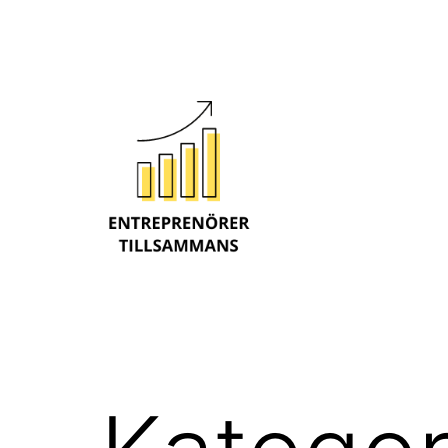
Hoppa
till
innehåll
Entreprenörer
tillsammans