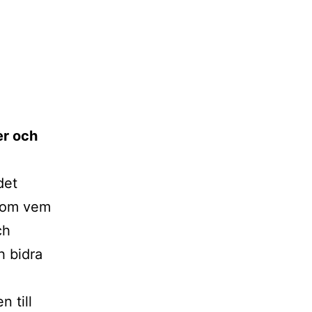
er och
det
on om vem
ch
h bidra
n till