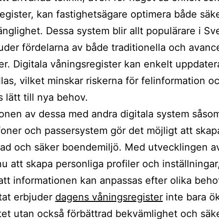
egister, kan fastighetsägare optimera både säk
gänglighet. Dessa system blir allt populärare i Sv
uder fördelarna av både traditionella och avanc
er. Digitala våningsregister kan enkelt uppdate
las, vilket minskar riskerna för felinformation o
lätt till nya behov.
ionen av dessa med andra digitala system såso
foner och passersystem gör det möjligt att ska
ad och säker boendemiljö. Med utvecklingen av
u att skapa personliga profiler och inställningar,
att informationen kan anpassas efter olika beh
ltat erbjuder
dagens våningsregister
inte bara ö
itet utan också förbättrad bekvämlighet och säk