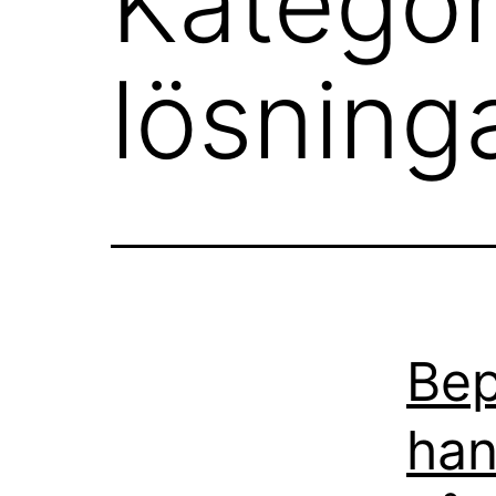
Kategor
lösning
Bep
han