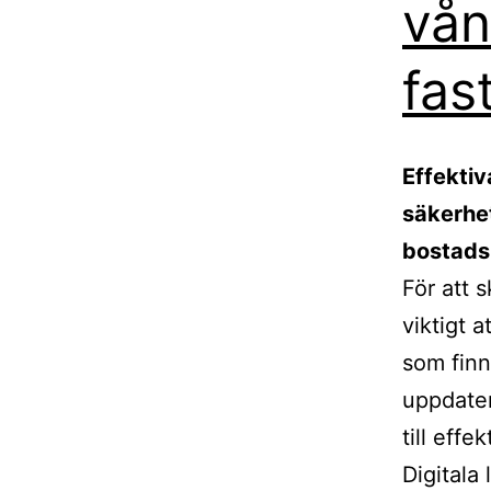
vån
fas
Effektiv
säkerhet
bostadsk
För att 
viktigt 
som finn
uppdater
till effe
Digitala 