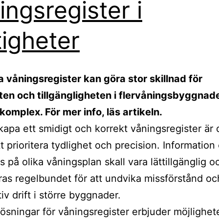
ingsregister i
tigheter
a våningsregister kan göra stor skillnad för
en och tillgängligheten i flervåningsbyggnad
omplex. För mer info, läs artikeln.
skapa ett smidigt och korrekt våningsregister är 
att prioritera tydlighet och precision. Informati
s på olika våningsplan skall vara lättillgänglig o
as regelbundet för att undvika missförstånd oc
ktiv drift i större byggnader.
lösningar för våningsregister erbjuder möjlighete