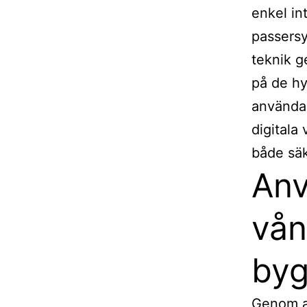
enkel in
passersy
teknik g
på de hy
använda 
digitala 
både säk
Anv
vån
by
Genom at